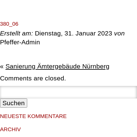
ÜBER UNS
380_06
Erstellt am:
Dienstag, 31. Januar 2023
von
LEISTUNGEN
Pfeffer-Admin
REFERENZEN
«
Sanierung Ämtergebäude Nürnberg
MITGLIEDSCHAFTEN & ZERTIFIKATE
Comments are closed.
STELLENANZEIGEN
Suchen:
KONTAKT
NEUESTE KOMMENTARE
ARCHIV