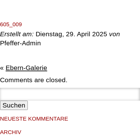
ÜBER UNS
605_009
Erstellt am:
Dienstag, 29. April 2025
von
LEISTUNGEN
Pfeffer-Admin
REFERENZEN
«
Ebern-Galerie
MITGLIEDSCHAFTEN & ZERTIFIKATE
Comments are closed.
STELLENANZEIGEN
Suchen:
KONTAKT
NEUESTE KOMMENTARE
ARCHIV