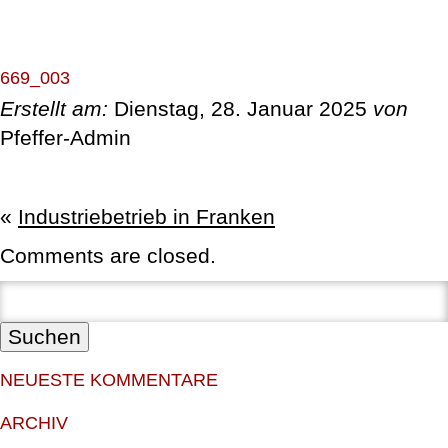
ÜBER UNS
669_003
Erstellt am:
Dienstag, 28. Januar 2025
von
LEISTUNGEN
Pfeffer-Admin
REFERENZEN
«
Industriebetrieb in Franken
MITGLIEDSCHAFTEN & ZERTIFIKATE
Comments are closed.
STELLENANZEIGEN
Suchen:
KONTAKT
NEUESTE KOMMENTARE
ARCHIV