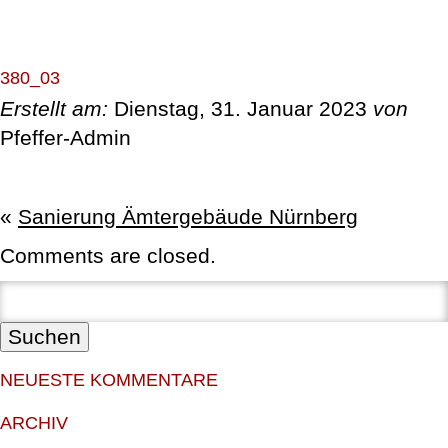
ÜBER UNS
380_03
Erstellt am:
Dienstag, 31. Januar 2023
von
LEISTUNGEN
Pfeffer-Admin
REFERENZEN
«
Sanierung Ämtergebäude Nürnberg
MITGLIEDSCHAFTEN & ZERTIFIKATE
Comments are closed.
STELLENANZEIGEN
Suchen:
KONTAKT
NEUESTE KOMMENTARE
ARCHIV